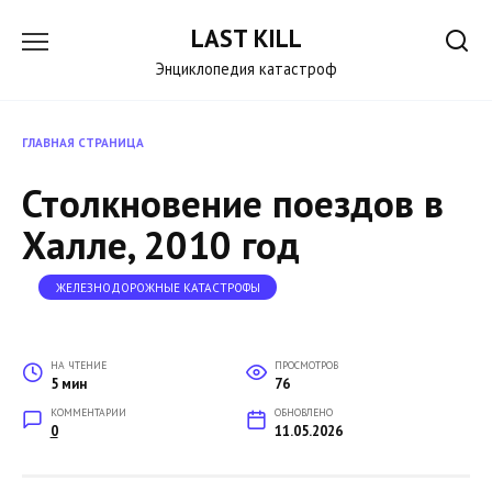
Перейти
LAST KILL
к
содержанию
Энциклопедия катастроф
ГЛАВНАЯ СТРАНИЦА
Столкновение поездов в
Халле, 2010 год
ЖЕЛЕЗНОДОРОЖНЫЕ КАТАСТРОФЫ
НА ЧТЕНИЕ
ПРОСМОТРОВ
5 мин
76
КОММЕНТАРИИ
ОБНОВЛЕНО
0
11.05.2026