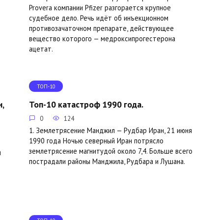
Provera компании Pfizer разгорается крупное
судебное дело. Речь идёт об инъекционном
противозачаточном препарате, действующее
вещество которого — медроксипрогестерона
ацетат.
ТОП-10
,
Топ-10 катастроф 1990 года.
0
124
1. Землетрясение Манджил — Рудбар Иран, 21 июня
1990 года Ночью северный Иран потрясло
землетрясение магнитудой около 7,4. Больше всего
я
пострадали районы Манджила, Рудбара и Лушана.