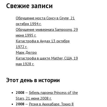
Свежие записи
Обрушение моста Сонсу в Сеуле, 21
октября 1994 г.
Обрушение универмага Sampoong, 29
июня 1995 г.
Катастрофа в Андах 13 октября
1972 г.
Марк Дютро
Катастрофа в шахте Mather, США, 19
мая 1928 г.
Этот день в истории
2008
—
Гибель парома Princess of the
Stars, 21 июня 2008 г.
2008
—
Резня в Акихабаре. Токио 8