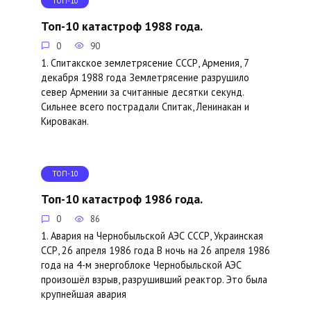
ТОП-10
Топ-10 катастроф 1988 года.
0
90
1. Спитакское землетрясение СССР, Армения, 7
декабря 1988 года Землетрясение разрушило
север Армении за считанные десятки секунд.
Сильнее всего пострадали Спитак, Ленинакан и
Кировакан.
ТОП-10
Топ-10 катастроф 1986 года.
0
86
1. Авария на Чернобыльской АЭС СССР, Украинская
ССР, 26 апреля 1986 года В ночь на 26 апреля 1986
года на 4-м энергоблоке Чернобыльской АЭС
л
произошёл взрыв, разрушивший реактор. Это была
крупнейшая авария