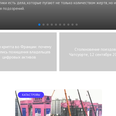
ки есть дела, которые пугают не только количеством жертв, но и
я подозрений.
и крипта во Франции: почему
Столкновение поездов
ились похищения владельцев
Чатсуорте, 12 сентября 20
цифровых активов
КАТАСТРОФЫ