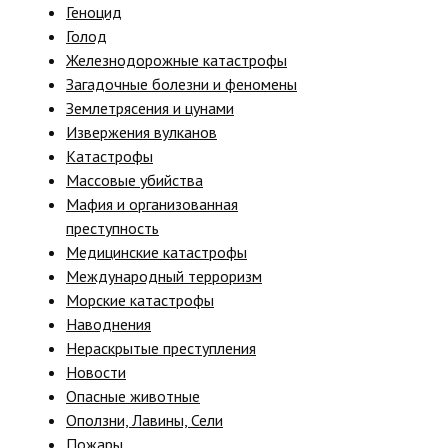
Геноцид
Голод
Железнодорожные катастрофы
Загадочные болезни и феномены
Землетрясения и цунами
Извержения вулканов
Катастрофы
Массовые убийства
Мафия и организованная
преступность
Медицинские катастрофы
Международный терроризм
Морские катастрофы
Наводнения
Нераскрытые преступления
Новости
Опасные животные
Оползни, Лавины, Сели
Пожары