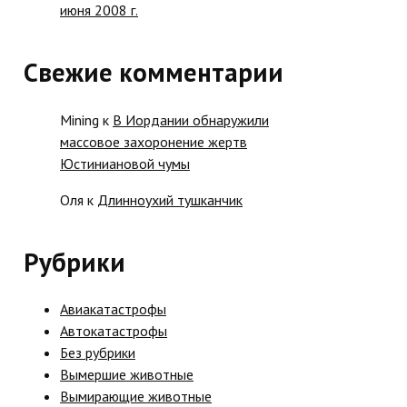
июня 2008 г.
Свежие комментарии
Mining
к
В Иордании обнаружили
массовое захоронение жертв
Юстиниановой чумы
Оля
к
Длинноухий тушканчик
Рубрики
Авиакатастрофы
Автокатастрофы
Без рубрики
Вымершие животные
Вымирающие животные