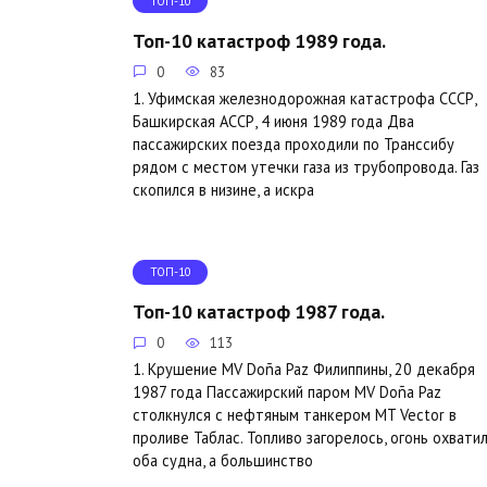
ТОП-10
Топ-10 катастроф 1989 года.
0
83
1. Уфимская железнодорожная катастрофа СССР,
Башкирская АССР, 4 июня 1989 года Два
пассажирских поезда проходили по Транссибу
рядом с местом утечки газа из трубопровода. Газ
скопился в низине, а искра
ТОП-10
Топ-10 катастроф 1987 года.
0
113
1. Крушение MV Doña Paz Филиппины, 20 декабря
1987 года Пассажирский паром MV Doña Paz
столкнулся с нефтяным танкером MT Vector в
проливе Таблас. Топливо загорелось, огонь охвати
оба судна, а большинство