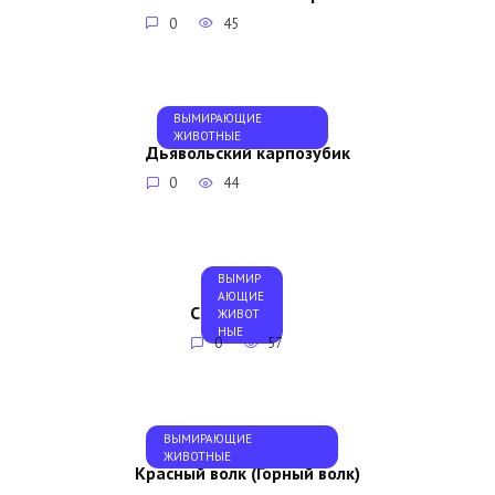
0
45
ВЫМИРАЮЩИЕ
ЖИВОТНЫЕ
Дьявольский карпозубик
0
44
ВЫМИР
АЮЩИЕ
Саола
ЖИВОТ
НЫЕ
0
57
ВЫМИРАЮЩИЕ
ЖИВОТНЫЕ
Красный волк (Горный волк)