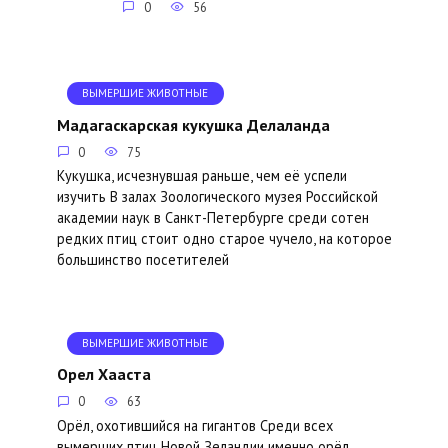
0
56
ВЫМЕРШИЕ ЖИВОТНЫЕ
Мадагаскарская кукушка Делаланда
0
75
Кукушка, исчезнувшая раньше, чем её успели
изучить В залах Зоологического музея Российской
академии наук в Санкт-Петербурге среди сотен
редких птиц стоит одно старое чучело, на которое
большинство посетителей
ВЫМЕРШИЕ ЖИВОТНЫЕ
Орел Хааста
0
63
Орёл, охотившийся на гигантов Среди всех
вымерших птиц Новой Зеландии именно орёл