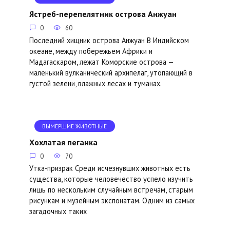
Ястреб-перепелятник острова Анжуан
0
60
Последний хищник острова Анжуан В Индийском
океане, между побережьем Африки и
Мадагаскаром, лежат Коморские острова —
маленький вулканический архипелаг, утопающий в
густой зелени, влажных лесах и туманах.
ВЫМЕРШИЕ ЖИВОТНЫЕ
Хохлатая пеганка
0
70
Утка-призрак Среди исчезнувших животных есть
существа, которые человечество успело изучить
лишь по нескольким случайным встречам, старым
рисункам и музейным экспонатам. Одним из самых
загадочных таких