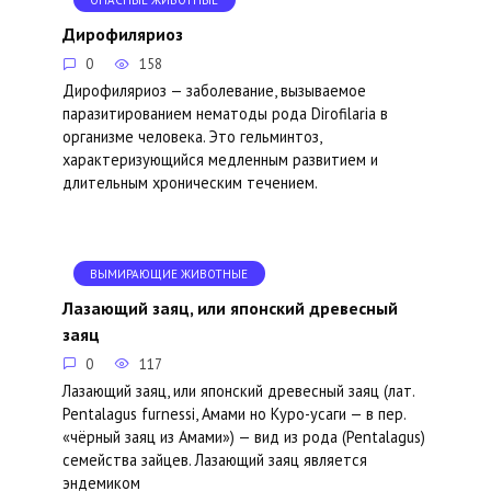
ОПАСНЫЕ ЖИВОТНЫЕ
Дирофиляриоз
0
158
Дирофиляриоз — заболевание, вызываемое
паразитированием нематоды рода Dirofilaria в
организме человека. Это гельминтоз,
характеризующийся медленным развитием и
длительным хроническим течением.
ВЫМИРАЮЩИЕ ЖИВОТНЫЕ
Лазающий заяц, или японский древесный
заяц
0
117
Лазающий заяц, или японский древесный заяц (лат.
Pentalagus furnessi, Амами но Куро-усаги — в пер.
«чёрный заяц из Амами») — вид из рода (Pentalagus)
семейства зайцев. Лазающий заяц является
эндемиком