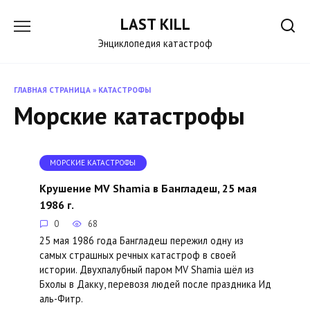
Перейти
LAST KILL
к
содержанию
Энциклопедия катастроф
ГЛАВНАЯ СТРАНИЦА
»
КАТАСТРОФЫ
Морские катастрофы
МОРСКИЕ КАТАСТРОФЫ
Крушение MV Shamia в Бангладеш, 25 мая
1986 г.
0
68
25 мая 1986 года Бангладеш пережил одну из
самых страшных речных катастроф в своей
истории. Двухпалубный паром MV Shamia шёл из
Бхолы в Дакку, перевозя людей после праздника Ид
аль-Фитр.