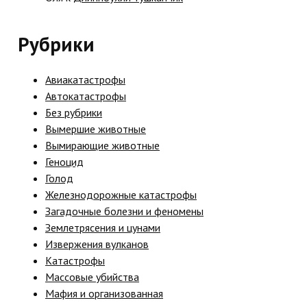
Рубрики
Авиакатастрофы
Автокатастрофы
Без рубрики
Вымершие животные
Вымирающие животные
Геноцид
Голод
Железнодорожные катастрофы
Загадочные болезни и феномены
Землетрясения и цунами
Извержения вулканов
Катастрофы
Массовые убийства
Мафия и организованная