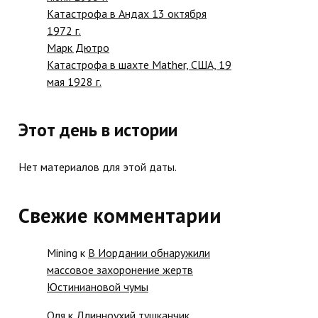
Катастрофа в Андах 13 октября
1972 г.
Марк Дютро
Катастрофа в шахте Mather, США, 19
мая 1928 г.
Этот день в истории
Нет материалов для этой даты.
Свежие комментарии
Mining
к
В Иордании обнаружили
массовое захоронение жертв
Юстиниановой чумы
Оля
к
Длинноухий тушканчик