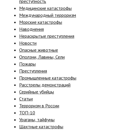
преступность
Медицинские катастрофы
Международный терроризм
Морские катастрофы
Наводнения
Нераскрытые преступления
Новости
Опасные животные
Оползни, Лавины, Сели
Пожары
Преступления
Промышленные катастрофы
Расстрелы демонстраций
Серийные убийцы
Статьи
Терроризм в России
ТОП-10
Ураганы, тайфуны
Шахтные катастрофы