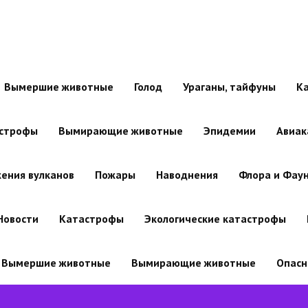
Вымершие животные
Голод
Ураганы, тайфуны
К
строфы
Вымирающие животные
Эпидемии
Авиак
ения вулканов
Пожары
Наводнения
Флора и Фау
Новости
Катастрофы
Экологические катастрофы
Вымершие животные
Вымирающие животные
Опасн