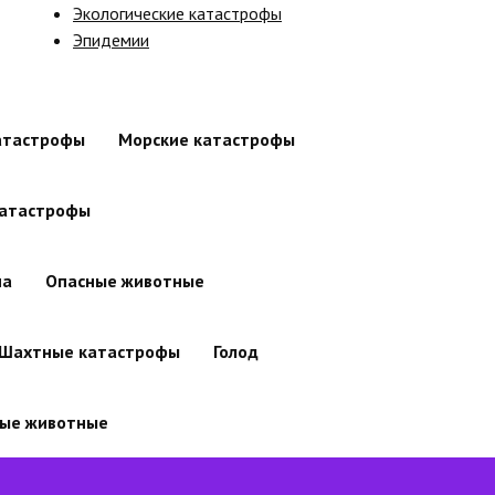
Экологические катастрофы
Эпидемии
атастрофы
Морские катастрофы
атастрофы
на
Опасные животные
Шахтные катастрофы
Голод
ые животные