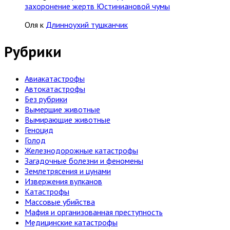
захоронение жертв Юстиниановой чумы
Оля
к
Длинноухий тушканчик
Рубрики
Авиакатастрофы
Автокатастрофы
Без рубрики
Вымершие животные
Вымирающие животные
Геноцид
Голод
Железнодорожные катастрофы
Загадочные болезни и феномены
Землетрясения и цунами
Извержения вулканов
Катастрофы
Массовые убийства
Мафия и организованная преступность
Медицинские катастрофы