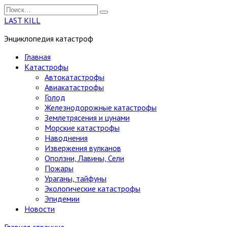
Перейти
Search
к
for:
LAST KILL
содержанию
Энциклопедия катастроф
Главная
Катастрофы
Автокатастрофы
Авиакатастрофы
Голод
Железнодорожные катастрофы
Землетрясения и цунами
Морские катастрофы
Наводнения
Извержения вулканов
Оползни, Лавины, Сели
Пожары
Ураганы, тайфуны
Экологические катастрофы
Эпидемии
Новости