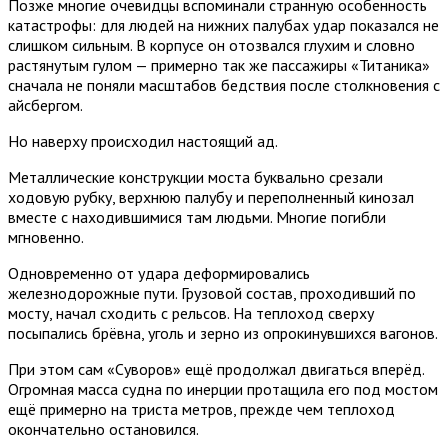
Позже многие очевидцы вспоминали странную особенность
катастрофы: для людей на нижних палубах удар показался не
слишком сильным. В корпусе он отозвался глухим и словно
растянутым гулом — примерно так же пассажиры «Титаника»
сначала не поняли масштабов бедствия после столкновения с
айсбергом.
Но наверху происходил настоящий ад.
Металлические конструкции моста буквально срезали
ходовую рубку, верхнюю палубу и переполненный кинозал
вместе с находившимися там людьми. Многие погибли
мгновенно.
Одновременно от удара деформировались
железнодорожные пути. Грузовой состав, проходивший по
мосту, начал сходить с рельсов. На теплоход сверху
посыпались брёвна, уголь и зерно из опрокинувшихся вагонов.
При этом сам «Суворов» ещё продолжал двигаться вперёд.
Огромная масса судна по инерции протащила его под мостом
ещё примерно на триста метров, прежде чем теплоход
окончательно остановился.