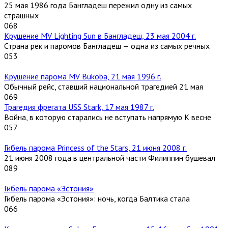
25 мая 1986 года Бангладеш пережил одну из самых
страшных
0
68
Крушение MV Lighting Sun в Бангладеш, 23 мая 2004 г.
Страна рек и паромов Бангладеш — одна из самых речных
0
53
Крушение парома MV Bukoba, 21 мая 1996 г.
Обычный рейс, ставший национальной трагедией 21 мая
0
69
Трагедия фрегата USS Stark, 17 мая 1987 г.
Война, в которую старались не вступать напрямую К весне
0
57
Гибель парома Princess of the Stars, 21 июня 2008 г.
21 июня 2008 года в центральной части Филиппин бушевал
0
89
Гибель парома «Эстония»
Гибель парома «Эстония»: ночь, когда Балтика стала
0
66