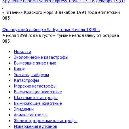
Крушение парома Salem Express, ночь с 15-16 декабря 1991г
.
«Титаник» Красного моря В декабре 1991 года египетский
0
83
Французский лайнер «Ла Бургонь» 4 июля 1898 г.
4 июля 1898 года в густом тумане неподалёку от острова
0
85
Новости
Экологические катастрофы
Вымершие животные
Голод
Ураганы, тайфуны
Катастрофы
Морские катастрофы
Вымирающие животные
Шахтные катастрофы
Вымирающие животные
Эпидемии
Авиакатастрофы
Железнодорожные катастрофы
Извержения вулканов