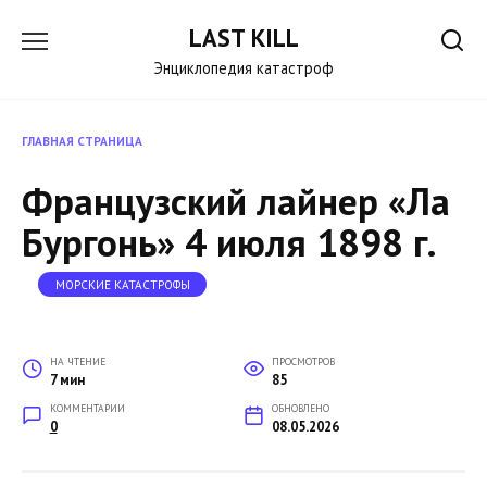
Перейти
LAST KILL
к
содержанию
Энциклопедия катастроф
ГЛАВНАЯ СТРАНИЦА
Французский лайнер «Ла
Бургонь» 4 июля 1898 г.
МОРСКИЕ КАТАСТРОФЫ
НА ЧТЕНИЕ
ПРОСМОТРОВ
7 мин
85
КОММЕНТАРИИ
ОБНОВЛЕНО
0
08.05.2026