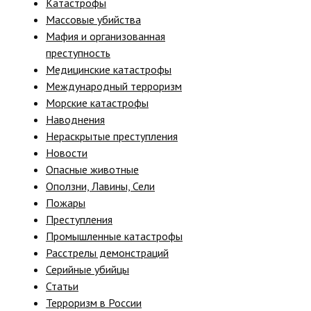
Катастрофы
Массовые убийства
Мафия и организованная
преступность
Медицинские катастрофы
Международный терроризм
Морские катастрофы
Наводнения
Нераскрытые преступления
Новости
Опасные животные
Оползни, Лавины, Сели
Пожары
Преступления
Промышленные катастрофы
Расстрелы демонстраций
Серийные убийцы
Статьи
Терроризм в России