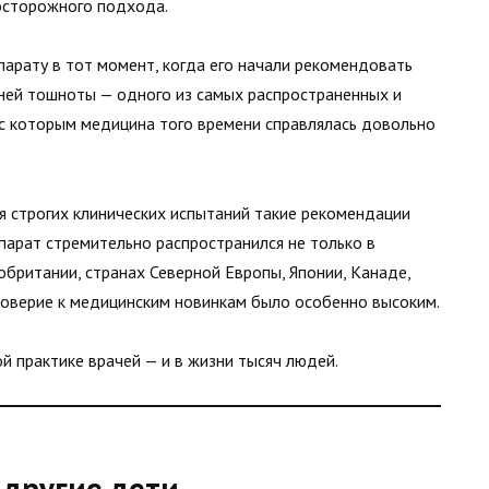
осторожного подхода.
арату в тот момент, когда его начали рекомендовать
ней тошноты — одного из самых распространенных и
с которым медицина того времени справлялась довольно
ия строгих клинических испытаний такие рекомендации
епарат стремительно распространился не только в
кобритании, странах Северной Европы, Японии, Канаде,
 доверие к медицинским новинкам было особенно высоким.
ой практике врачей — и в жизни тысяч людей.
 другие дети