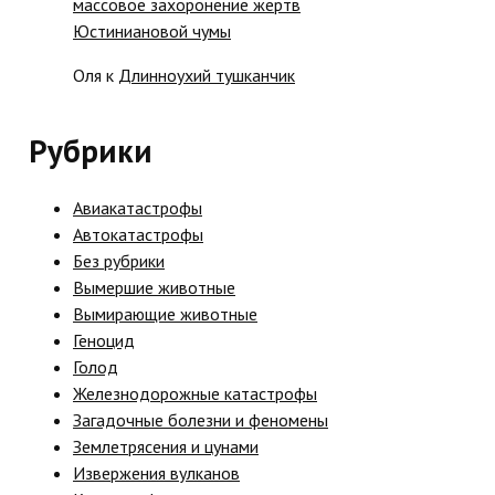
массовое захоронение жертв
Юстиниановой чумы
Оля
к
Длинноухий тушканчик
Рубрики
Авиакатастрофы
Автокатастрофы
Без рубрики
Вымершие животные
Вымирающие животные
Геноцид
Голод
Железнодорожные катастрофы
Загадочные болезни и феномены
Землетрясения и цунами
Извержения вулканов