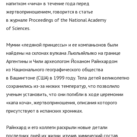
напитком «чича» в течение года перед
жертвоприношением, говорится в статье
в журнале Proceedings of the National Academy
of Sciences.
Мумии «ледяной принцессы» и ее компаньонов были
найдены на склонах вулкана Льюльяйльяко на границе
Аргентины и Чили археологом Йоханом Райнхардом
из Национального географического общества
в Вашингтоне (США) в 1999 году. Тела детей великолепно
сохранились из-за низких температур, что позволило
ученым установить, что они погибли в ходе церемонии
«капа коча», жертвоприношения, описания которого
присутствуют в испанских хрониках.
Райнхард и его коллеги раскрыли новые детали
последних дней их жизни, изучив химический состав