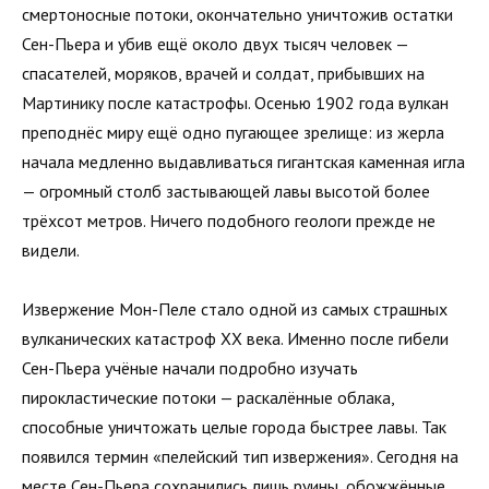
смертоносные потоки, окончательно уничтожив остатки
Сен-Пьера и убив ещё около двух тысяч человек —
спасателей, моряков, врачей и солдат, прибывших на
Мартинику после катастрофы. Осенью 1902 года вулкан
преподнёс миру ещё одно пугающее зрелище: из жерла
начала медленно выдавливаться гигантская каменная игла
— огромный столб застывающей лавы высотой более
трёхсот метров. Ничего подобного геологи прежде не
видели.
Извержение Мон-Пеле стало одной из самых страшных
вулканических катастроф XX века. Именно после гибели
Сен-Пьера учёные начали подробно изучать
пирокластические потоки — раскалённые облака,
способные уничтожать целые города быстрее лавы. Так
появился термин «пелейский тип извержения». Сегодня на
месте Сен-Пьера сохранились лишь руины, обожжённые