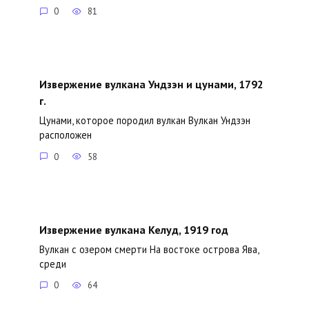
0
81
Извержение вулкана Ундзэн и цунами, 1792
г.
Цунами, которое породил вулкан Вулкан Ундзэн
расположен
0
58
Извержение вулкана Келуд, 1919 год
Вулкан с озером смерти На востоке острова Ява,
среди
0
64