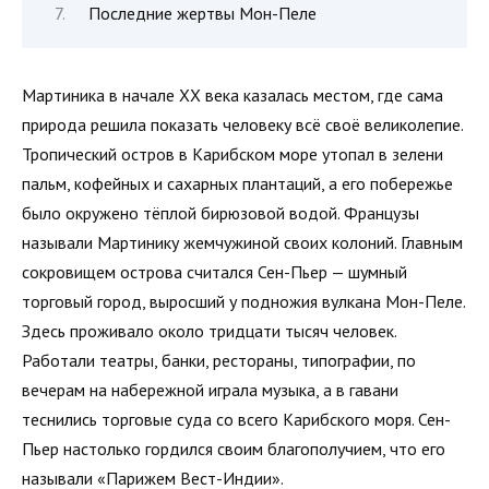
Последние жертвы Мон-Пеле
Мартиника в начале XX века казалась местом, где сама
природа решила показать человеку всё своё великолепие.
Тропический остров в Карибском море утопал в зелени
пальм, кофейных и сахарных плантаций, а его побережье
было окружено тёплой бирюзовой водой. Французы
называли Мартинику жемчужиной своих колоний. Главным
сокровищем острова считался Сен-Пьер — шумный
торговый город, выросший у подножия вулкана Мон-Пеле.
Здесь проживало около тридцати тысяч человек.
Работали театры, банки, рестораны, типографии, по
вечерам на набережной играла музыка, а в гавани
теснились торговые суда со всего Карибского моря. Сен-
Пьер настолько гордился своим благополучием, что его
называли «Парижем Вест-Индии».