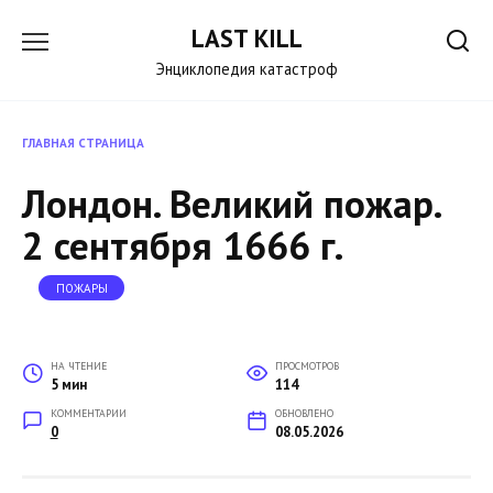
Перейти
LAST KILL
к
содержанию
Энциклопедия катастроф
ГЛАВНАЯ СТРАНИЦА
Лондон. Великий пожар.
2 сентября 1666 г.
ПОЖАРЫ
НА ЧТЕНИЕ
ПРОСМОТРОВ
5 мин
114
КОММЕНТАРИИ
ОБНОВЛЕНО
0
08.05.2026